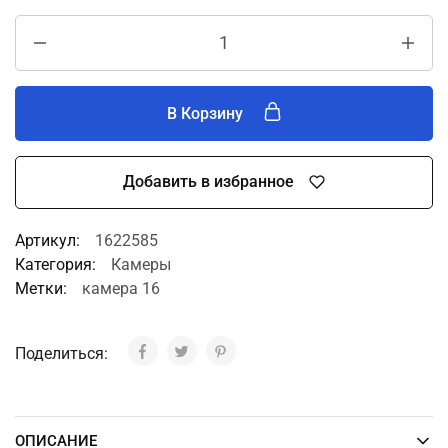
В Корзину
Добавить в избранное
A
Артикул:
1622585
l
Категория:
Камеры
t
Метки:
камера 16
e
r
n
Поделиться:
a
t
i
v
ОПИСАНИЕ