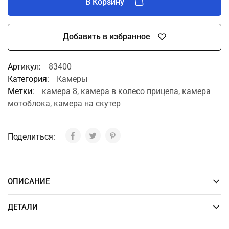
В Корзину
Добавить в избранное
A
Артикул:
83400
l
Категория:
Камеры
t
Метки:
камера 8
,
камера в колесо прицепа
,
камера
e
мотоблока
,
камера на скутер
r
n
a
Поделиться:
t
i
v
e
ОПИСАНИЕ
:
ДЕТАЛИ