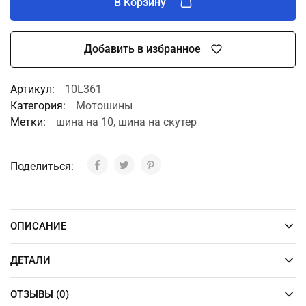
В Корзину
Добавить в избранное
A
Артикул:
10L361
l
Категория:
Мотошины
t
Метки:
шина на 10
,
шина на скутер
e
r
n
Поделиться:
a
t
i
v
ОПИСАНИЕ
e
:
ДЕТАЛИ
ОТЗЫВЫ (0)