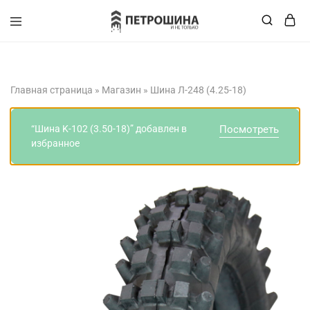
+375 (XX) XXX-XX-XX
Главная страница
»
Магазин
»
Шина Л-248 (4.25-18)
“Шина K-102 (3.50-18)” добавлен в
Посмотреть
избранное