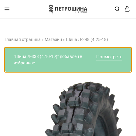
+375 (XX) XXX-XX-XX
Главная страница
»
Магазин
»
Шина Л-248 (4.25-18)
“Шина Л-333 (4.10-19)” добавлен в
Посмотреть
избранное