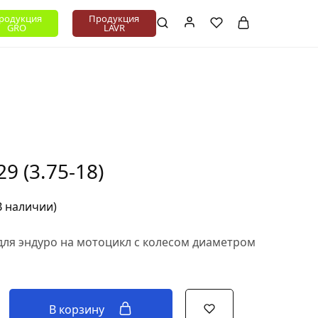
+375 (XX) XXX-XX-XX
родукция
Продукция
GRO
LAVR
9 (3.75-18)
В наличии)
для эндуро на мотоцикл с колесом диаметром
В корзину