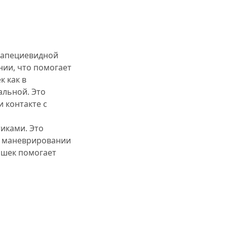
рапециевидной
ии, что помогает
 как в
альной. Это
 контакте с
иками. Это
и маневрировании
ашек помогает