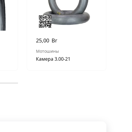
25,00
Br
19
Мотошины
Мо
Камера 3.00-21
Шин