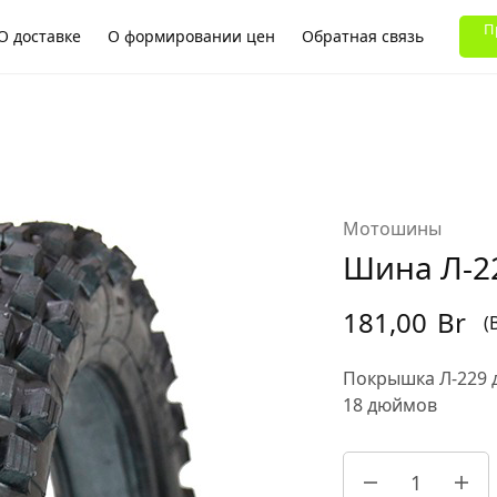
ВОНИТЬ ПО ТЛФ:
П
О доставке
О формировании цен
Обратная связь
ла
Мотошины
Шина Л-22
181,00
Br
(
Покрышка Л-229 
18 дюймов