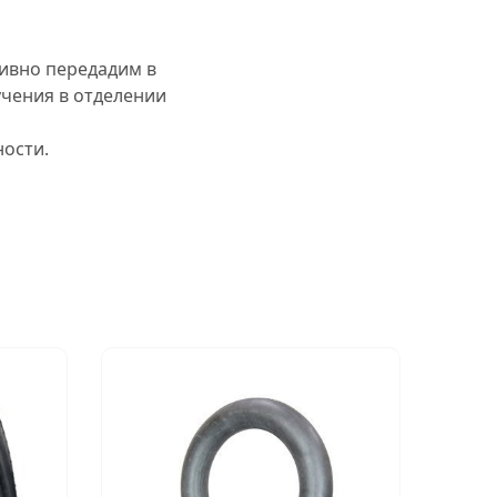
тивно передадим в
учения в отделении
ости.