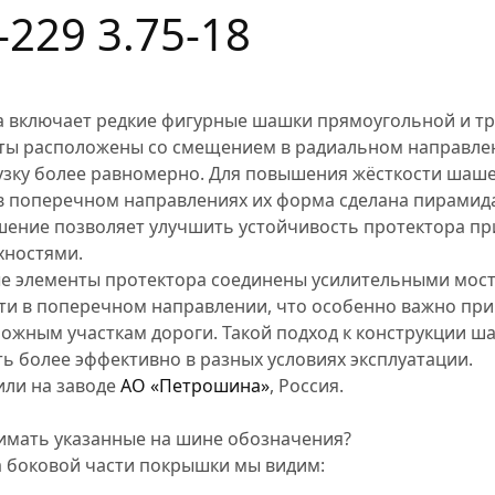
229 3.75-18
а включает редкие фигурные шашки прямоугольной и т
ты расположены со смещением в радиальном направлен
узку более равномерно. Для повышения жёсткости шашек
 в поперечном направлениях их форма сделана пирамид
шение позволяет улучшить устойчивость протектора при
хностями.
ые элементы протектора соединены усилительными мост
ти в поперечном направлении, что особенно важно пр
ложным участкам дороги. Такой подход к конструкции ш
ь более эффективно в разных условиях эксплуатации.
ли на заводе
АО «Петрошина»
, Россия.
имать указанные на шине обозначения?
а боковой части покрышки мы видим: