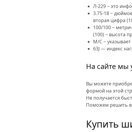
Л-229 − это инф
3.75-18 − дюймо
вторая цифра (1
100/100 − метри
(100) − высота 
M/C − указывает 
63J — индекс наг
На сайте мы 
Вы можете приобре
формой на этой ст
Не получается быс
Поможем решить в
Купить ши