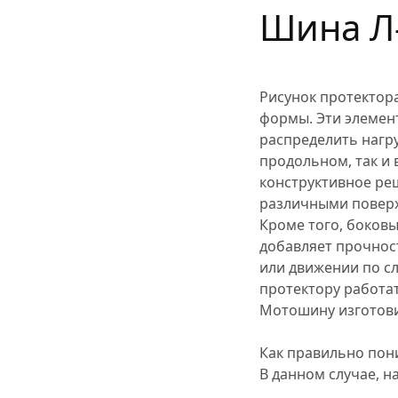
Шина Л-
Рисунок протектор
формы. Эти элемен
распределить нагр
продольном, так и
конструктивное ре
различными повер
Кроме того, боков
добавляет прочнос
или движении по с
протектору работат
Мотошину изготови
Как правильно пон
В данном случае, н