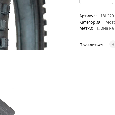
A
Артикул:
18L229
l
Категория:
Мот
t
Метки:
шина на
e
r
n
Поделиться:
a
t
i
v
e
: