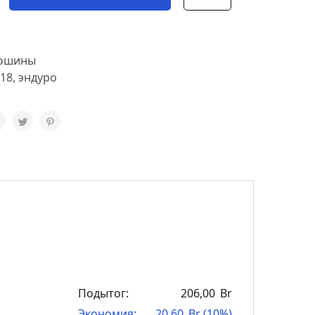
ошины
 18
,
эндуро
Подытог:
206,00
Br
Экономия:
20,60
Br
(
10
%)