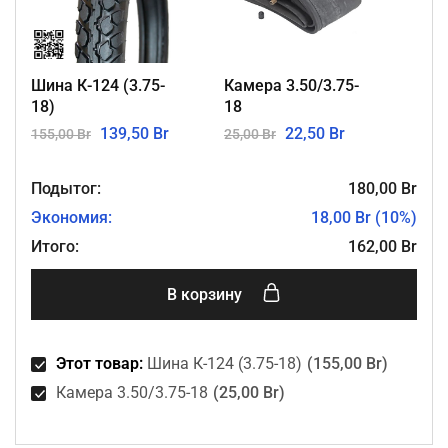
Шина К-124 (3.75-
Камера 3.50/3.75-
18)
18
139,50
Br
22,50
Br
155,00
Br
25,00
Br
Подытог:
180,00
Br
Экономия:
18,00
Br
(
10
%)
Итого:
162,00
Br
A
В корзину
l
t
e
Этот товар:
Шина К-124 (3.75-18)
(
155,00
Br
)
r
n
Камера 3.50/3.75-18
(
25,00
Br
)
a
t