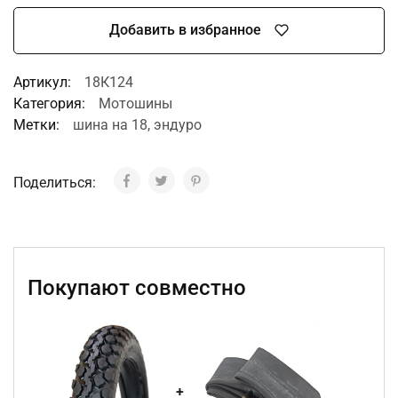
Добавить в избранное
A
Артикул:
18К124
l
Категория:
Мотошины
t
Метки:
шина на 18
,
эндуро
e
r
n
Поделиться:
a
t
i
v
e
Покупают совместно
: