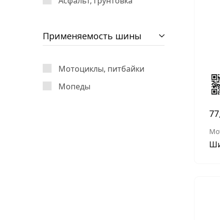
Асфальт, грунтовка
Применяемость шины
Мотоциклы, питбайки
Мопеды
77
Мо
Ши